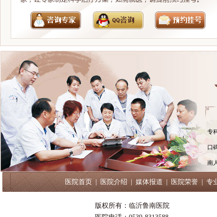
专
口
南
医院首页
|
医院介绍
|
媒体报道
|
医院荣誉
|
专
版权所有：临沂鲁南医院