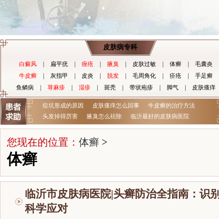
皮肤病专科
白癜风
|
扁平疣
|
痤疮
|
腋臭
|
皮肤过敏
|
体癣
|
毛囊炎
牛皮癣
|
灰指甲
|
皮炎
|
脱发
|
毛周角化
|
疥疮
|
手足癣
鱼鳞病
|
荨麻疹
|
湿疹
|
斑秃
|
带状疱疹
|
脚气
|
皮肤瘙痒
痘坑形成的原因
皮肤瘙痒怎么回事
牛皮癣的治疗方法
头发掉得厉害
腋臭怎么祛除
临沂最好的皮肤病医院
您现在的位置：
体癣
>
体癣
临沂市皮肤病医院|头癣防治全指南：识
科学应对