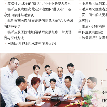
皮肤科|汗珠子的“抗议”：痱子不是婴儿专利
毛周角化症的常
临沂皮肤病医院|藏在泳池里的“潜伏者”：游
毛周角化症患者
爱生闷气的人更
泳池肉芽肿与毛囊炎
临沂鲁南医院|谁在皮肤病高危名单?八大诱因
病医院）
雨后不只有清凉
与防护要点
临沂皮肤医院地址|运动后皮肤红疹：常见诱
中科皮肤病医院）
秋天容易引发哪
因与应对方法
网络回访|脚上起水泡瘙痒怎么办?
专
口