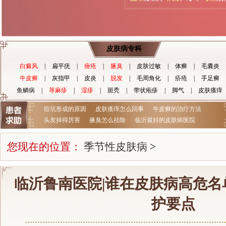
皮肤病专科
白癜风
|
扁平疣
|
痤疮
|
腋臭
|
皮肤过敏
|
体癣
|
毛囊炎
牛皮癣
|
灰指甲
|
皮炎
|
脱发
|
毛周角化
|
疥疮
|
手足癣
鱼鳞病
|
荨麻疹
|
湿疹
|
斑秃
|
带状疱疹
|
脚气
|
皮肤瘙痒
痘坑形成的原因
皮肤瘙痒怎么回事
牛皮癣的治疗方法
头发掉得厉害
腋臭怎么祛除
临沂最好的皮肤病医院
您现在的位置：
季节性皮肤病
>
临沂鲁南医院|谁在皮肤病高危名
护要点