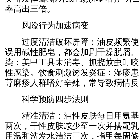
率高出三倍。
风险行为加速病变
过度清洁破坏屏障：油皮频繁使
误用碱性肥皂，都会加剧干燥脱屑。
染：美甲工具未消毒、抓挠蚊虫叮咬
性感染。饮食刺激诱发炎症：湿疹患
荨麻疹人群嗜好辛辣，常导致病情反
科学预防四步法则
精准清洁：油性皮肤每日用氨基
两次，干性皮肤减少至一次并搭配乳
用温和洗发水清洁三次，指甲每周修