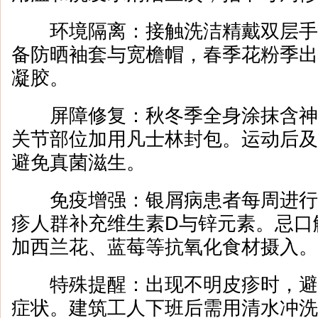
环境隔离：接触洗洁精戴双层手
备防晒袖套与宽檐帽，春季花粉季出
凝胶。
屏障修复：秋冬季全身涂抹含神
关节部位加用凡士林封包。运动后及
避免真菌滋生。
免疫增强：银屑病患者每周进行
疹人群补充维生素D与锌元素。忌口
加西兰花、蓝莓等抗氧化食材摄入。
特殊提醒：出现不明皮疹时，避
症状。建筑工人下班后需用清水冲洗