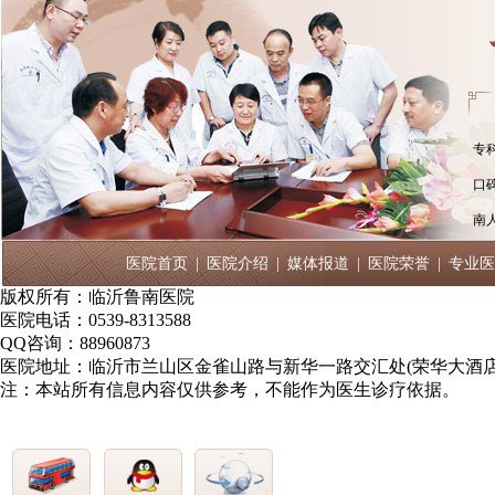
专
口
南
医院首页
|
医院介绍
|
媒体报道
|
医院荣誉
|
专业医
版权所有：临沂鲁南医院
医院电话：0539-8313588
QQ咨询：88960873
医院地址：临沂市兰山区金雀山路与新华一路交汇处(荣华大酒店
注：本站所有信息内容仅供参考，不能作为医生诊疗依据。