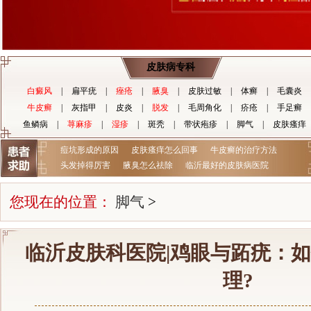
皮肤病专科
白癜风
|
扁平疣
|
痤疮
|
腋臭
|
皮肤过敏
|
体癣
|
毛囊炎
牛皮癣
|
灰指甲
|
皮炎
|
脱发
|
毛周角化
|
疥疮
|
手足癣
鱼鳞病
|
荨麻疹
|
湿疹
|
斑秃
|
带状疱疹
|
脚气
|
皮肤瘙痒
痘坑形成的原因
皮肤瘙痒怎么回事
牛皮癣的治疗方法
头发掉得厉害
腋臭怎么祛除
临沂最好的皮肤病医院
您现在的位置：
脚气
>
临沂皮肤科医院|鸡眼与跖疣：
理?