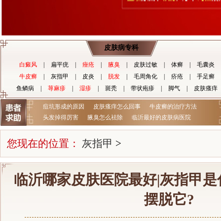
皮肤病专科
白癜风
|
扁平疣
|
痤疮
|
腋臭
|
皮肤过敏
|
体癣
|
毛囊炎
牛皮癣
|
灰指甲
|
皮炎
|
脱发
|
毛周角化
|
疥疮
|
手足癣
鱼鳞病
|
荨麻疹
|
湿疹
|
斑秃
|
带状疱疹
|
脚气
|
皮肤瘙痒
痘坑形成的原因
皮肤瘙痒怎么回事
牛皮癣的治疗方法
头发掉得厉害
腋臭怎么祛除
临沂最好的皮肤病医院
您现在的位置：
灰指甲
>
临沂哪家皮肤医院最好|灰指甲是
摆脱它?