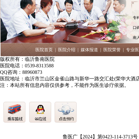
专
口
南
医院首页
|
医院介绍
|
媒体报道
|
医院荣誉
|
专业医
版权所有：临沂鲁南医院
医院电话：0539-8313588
QQ咨询：88960873
医院地址：临沂市兰山区金雀山路与新华一路交汇处(荣华大酒店
注：本站所有信息内容仅供参考，不能作为医生诊疗依据。
鲁医广【2024】第0423-114-3713