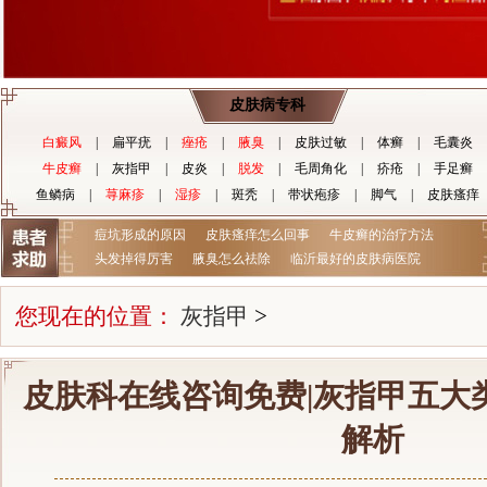
皮肤病专科
白癜风
|
扁平疣
|
痤疮
|
腋臭
|
皮肤过敏
|
体癣
|
毛囊炎
牛皮癣
|
灰指甲
|
皮炎
|
脱发
|
毛周角化
|
疥疮
|
手足癣
鱼鳞病
|
荨麻疹
|
湿疹
|
斑秃
|
带状疱疹
|
脚气
|
皮肤瘙痒
痘坑形成的原因
皮肤瘙痒怎么回事
牛皮癣的治疗方法
头发掉得厉害
腋臭怎么祛除
临沂最好的皮肤病医院
您现在的位置：
灰指甲
>
皮肤科在线咨询免费|灰指甲五大
解析