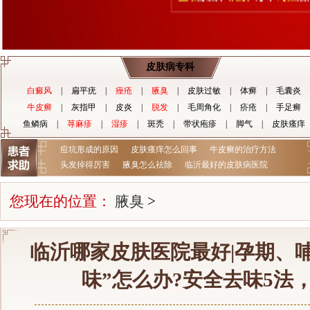
皮肤病专科
白癜风
|
扁平疣
|
痤疮
|
腋臭
|
皮肤过敏
|
体癣
|
毛囊炎
牛皮癣
|
灰指甲
|
皮炎
|
脱发
|
毛周角化
|
疥疮
|
手足癣
鱼鳞病
|
荨麻疹
|
湿疹
|
斑秃
|
带状疱疹
|
脚气
|
皮肤瘙痒
痘坑形成的原因
皮肤瘙痒怎么回事
牛皮癣的治疗方法
头发掉得厉害
腋臭怎么祛除
临沂最好的皮肤病医院
您现在的位置：
腋臭
>
临沂哪家皮肤医院最好|孕期、
味”怎么办?安全去味5法