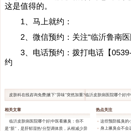
这是值得的。
1、马上就约：
2、微信预约：关注“临沂鲁南医
3、电话预约：拨打电话【0539-8
约
皮肤科在线咨询免费|腋下“异味”突然加重?
临沂皮肤病医院哪个好|
别只怪天热!医生教你揪出真正元凶
是“脏”，是肝郁湿热!分
相关文章
热点关注
少异味
临沂皮肤病医院哪个好|中医看腋臭：你不
这些预防狐臭的
身上腋臭会不会
是“脏”，是肝郁湿热!分型调体质，从根减少异