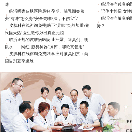
临沂治疗狐臭的
味
临沂哪家皮肤医院最好|孕期、哺乳期突然
记住小妙招 女
临沂治疗腋臭的
变“有味”怎么办?安全去味5法，不伤宝宝
皮肤科在线咨询免费|腋下“异味”突然加重?别
势？
只怪天热!医生教你揪出真正元凶
临沂正规的皮肤病医院|止汗露、除臭剂、明
矾水……网红“腋臭神器”测评，哪款真管用?
皮肤科在线咨询免费|科学应对腋臭困扰：两
招告别夏季尴尬
专
口