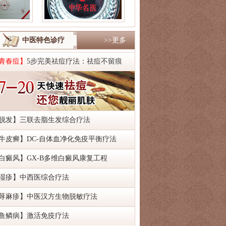
中医特色诊疗
>>更多
青春痘】
5步完美祛痘疗法：祛痘不留痕
脱发】
三联去脂生发综合疗法
牛皮癣】
DC-自体血净化免疫平衡疗法
白癜风】
GX-B多维白癜风康复工程
湿疹】
中西医综合疗法
荨麻疹】
中医汉方生物脱敏疗法
鱼鳞病】
激活免疫疗法