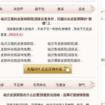
病
灰指甲
扁平疣
腋臭
皮炎
临沂正规的皮肤病医院|湿疹反复发作，问题出在皮肤屏障的“裂
缝”上
湿疹最折磨人的地方，不在于它一时的红肿瘙痒，而在于它反反
复复...
[阅读全文]
临沂正规的皮肤病医院...
临沂市皮肤病医院|避...
皮肤科在线咨询免费|...
临沂鲁南医院|湿疹反...
皮肤科在线咨询免费|...
临沂鲁南医院|湿疹反...
临
皮肤科在线咨询免费|...
临沂哪家皮肤医院最好...
疱疹
手足癣
毛周角化
毛囊炎
脚气
临沂皮肤医院在什么位置|惊蛰防虫指南：远离叮挠烦恼惊蛰
节气后气温回升、湿度增大，蚊虫活动进入高峰期。蚊子、螨