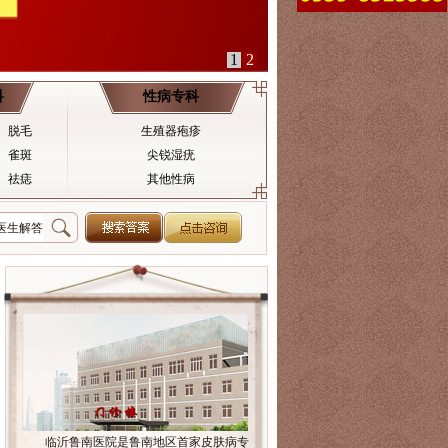
科
性病专科
脱毛
生殖器疱疹
雀斑
尖锐湿疣
祛痣
其他性病
临沂鲁南医院是鲁南地区首家皮肤病专