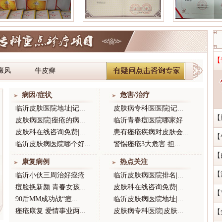
【
癜风
牛皮癣
病因/症状֢
危害/治疗
临沂皮肤医院地址|记...
皮肤病专科医医院|记...
【
皮肤病医院|痤疮的病...
临沂青春痘医院哪家好
皮肤科在线咨询免费|...
患有痤疮疾病对皮肤会...
【
临沂皮肤病医院哪个好...
警惕痤疮3大危害 担...
【
康复病例
热点关注
【
临沂小伙三周治好痤疮
临沂皮肤病医院排名|...
痘脸换新颜 青春女孩...
皮肤科在线咨询免费|...
【
90后MM成功战“痘...
临沂皮肤病医院地址|...
痤疮康复 爱情事业两...
皮肤病专科医院|皮肤...
【