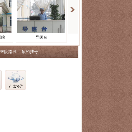
刘先生
2小时前
脱发
预约成功
吴同学
2小时前
青春痘
预约成功
林女士
3小时前
痘印
预约成功
医院药房
来院路线
|
预约挂号