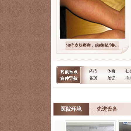
治疗皮肤瘙痒，信赖临沂鲁...
疥疮
体癣
祛
雀斑
胎记
疤
医院环境
先进设备