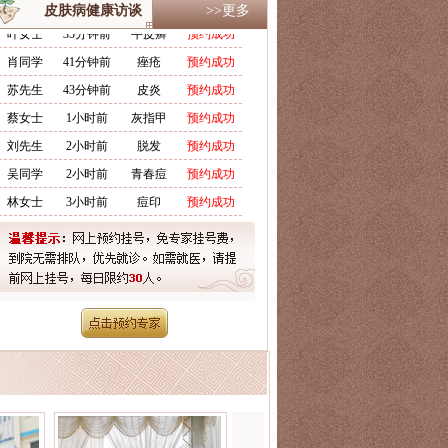
叶女士
35分钟前
牛皮癣
预约成功
皮肤病健康访谈
>>更多
肖同学
41分钟前
痤疮
预约成功
苏先生
43分钟前
皮炎
预约成功
蔡女士
1小时前
灰指甲
预约成功
刘先生
2小时前
脱发
预约成功
吴同学
2小时前
青春痘
预约成功
林女士
3小时前
痘印
预约成功
刘同学
2分钟前
青春痘
预约成功
周先生
7分钟前
脱发
预约成功
张女士
12分钟前
湿疹
预约成功
杨女士
20分钟前
荨麻疹
预约成功
季先生
32分钟前
腋臭
预约成功
叶女士
35分钟前
牛皮癣
预约成功
肖同学
41分钟前
痤疮
预约成功
苏先生
43分钟前
皮炎
预约成功
蔡女士
1小时前
灰指甲
预约成功