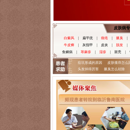
皮肤病专
白癜风
|
扁平疣
|
痤疮
|
腋臭
|
牛皮癣
|
灰指甲
|
皮炎
|
脱发
|
鱼鳞病
|
荨麻疹
|
湿疹
|
斑秃
|
痘坑形成的原因
皮肤瘙痒怎么
头发掉得厉害
腋臭怎么祛除