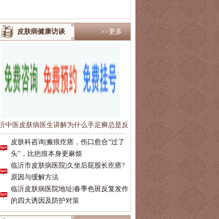
皮肤病健康访谈
>>更多
沂中医皮肤病医生讲解为什么手足癣总是反
复的发作呢
皮肤科咨询|瘢痕疙瘩，伤口愈合“过了
刘同学
2分钟前
青春痘
预约成功
头”，比疤痕本身更麻烦
临沂市皮肤病医院|久坐后屁股长疙瘩?
周先生
7分钟前
脱发
预约成功
原因与缓解方法
张女士
12分钟前
湿疹
预约成功
临沂皮肤病医院地址|春季色斑反复发作
杨女士
20分钟前
荨麻疹
预约成功
的四大诱因及防护对策
季先生
32分钟前
腋臭
预约成功