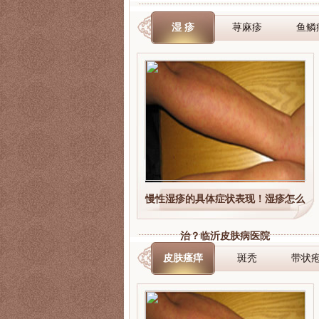
湿 疹
荨麻疹
鱼鳞
慢性湿疹的具体症状表现！湿疹怎么
治？临沂皮肤病医院
皮肤瘙痒
斑秃
带状