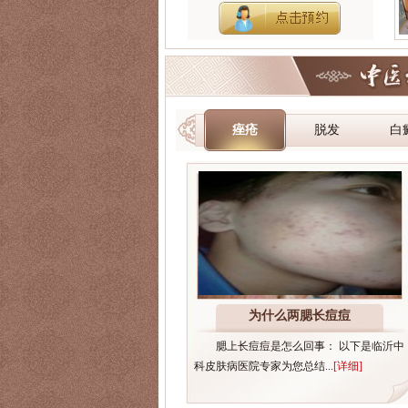
痤疮
脱发
白
为什么两腮长痘痘
腮上长痘痘是怎么回事： 以下是临沂中
科皮肤病医院专家为您总结...
[详细]