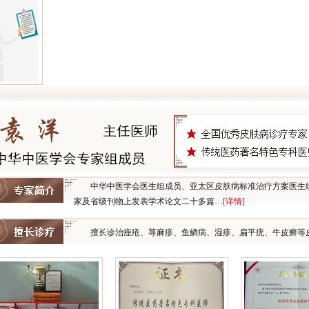
中华中医学会医生组成员、亚太区皮肤病标准治疗方案医生
家及省级刊物上发表学术论文二十多篇…
[详情]
擅长诊治痤疮、荨麻疹、鱼鳞病、湿疹、扁平疣、牛皮癣等