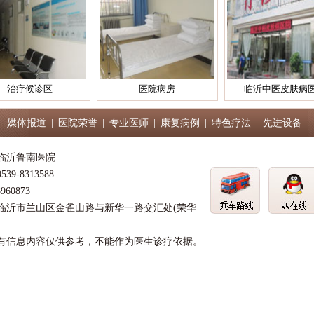
医院病房
临沂中医皮肤病医院
导医台
|
媒体报道
|
医院荣誉
|
专业医师
|
康复病例
|
特色疗法
|
先进设备
|
临沂鲁南医院
9-8313588
60873
临沂市兰山区金雀山路与新华一路交汇处(荣华
有信息内容仅供参考，不能作为医生诊疗依据。