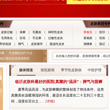
科
皮肤美容专
皮肤过敏
|
体癣
|
毛囊炎
|
神经性皮炎
青春痘
|
痘印
|
毛周角化
|
疥疮
|
手足癣
|
过敏性皮炎
黄褐斑
|
疤痕
|
带状疱疹
|
脚气
|
皮肤瘙痒
|
脂溢性皮炎
酒糟鼻
|
胎记
|
回事
牛皮癣的治疗方法
临沂最好的皮肤病医院
媒体报道
医院新闻
季节性皮肤病
中医护理
临沂皮肤科最好的医院|真菌的“温床”：脚气与股癣
夏季高温高湿，为皮肤癣菌的繁殖创造了绝佳条件。这类
真菌喜欢温暖潮湿的环境，最适生长温度在二十五到三十度之
间，湿度在百分之......
[详细]