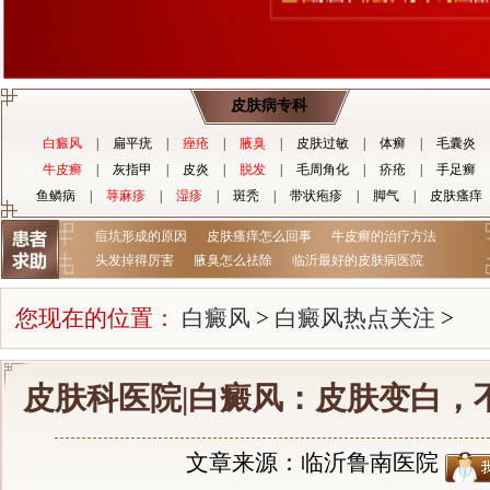
皮肤病专科
白癜风
|
扁平疣
|
痤疮
|
腋臭
|
皮肤过敏
|
体癣
|
毛囊炎
牛皮癣
|
灰指甲
|
皮炎
|
脱发
|
毛周角化
|
疥疮
|
手足癣
鱼鳞病
|
荨麻疹
|
湿疹
|
斑秃
|
带状疱疹
|
脚气
|
皮肤瘙痒
痘坑形成的原因
皮肤瘙痒怎么回事
牛皮癣的治疗方法
头发掉得厉害
腋臭怎么祛除
临沂最好的皮肤病医院
您现在的位置：
白癜风
>
白癜风热点关注
>
皮肤科医院|白癜风：皮肤变白，
文章来源：临沂鲁南医院