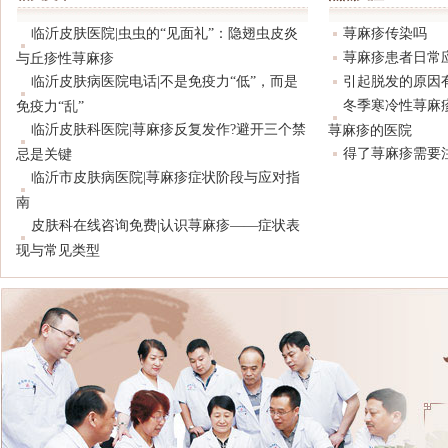
临沂皮肤医院|虫虫的“见面礼”：隐翅虫皮炎
荨麻疹传染吗
荨麻疹患者日常
与丘疹性荨麻疹
临沂皮肤病医院电话|不是免疫力“低”，而是
引起脱发的原因
冬季寒冷性荨麻
免疫力“乱”
临沂皮肤科医院|荨麻疹反复发作?避开三个禁
荨麻疹的医院
得了荨麻疹需要
忌是关键
临沂市皮肤病医院|荨麻疹症状阶段与应对指
南
皮肤科在线咨询免费|认识荨麻疹——症状表
现与常见类型