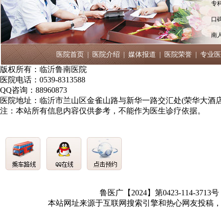
专
口
南
医院首页
|
医院介绍
|
媒体报道
|
医院荣誉
|
专业医
版权所有：临沂鲁南医院
医院电话：0539-8313588
QQ咨询：88960873
医院地址：临沂市兰山区金雀山路与新华一路交汇处(荣华大酒店
注：本站所有信息内容仅供参考，不能作为医生诊疗依据。
鲁医广【2024】第0423-114-3713
本站网址来源于互联网搜索引擎和热心网友投稿，如有冒