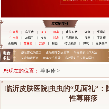
皮肤病专科
白癜风
|
扁平疣
|
痤疮
|
腋臭
|
皮肤过敏
|
体癣
|
毛囊炎
牛皮癣
|
灰指甲
|
皮炎
|
脱发
|
毛周角化
|
疥疮
|
手足癣
鱼鳞病
|
荨麻疹
|
湿疹
|
斑秃
|
带状疱疹
|
脚气
|
皮肤瘙痒
痘坑形成的原因
皮肤瘙痒怎么回事
牛皮癣的治疗方法
头发掉得厉害
腋臭怎么祛除
临沂最好的皮肤病医院
您现在的位置：
荨麻疹
>
临沂皮肤医院|虫虫的“见面礼”
性荨麻疹