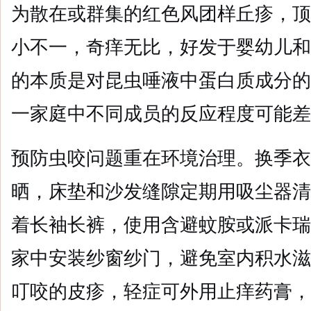
为散在或群集的红色风团样丘疹，顶
小不一，奇痒无比，好发于婴幼儿和
的本质是对昆虫唾液中蛋白质成分的
一家庭中不同成员的反应程度可能差
预防虫咬问题重在环境治理。换季衣
晒，床垫和沙发缝隙定期用吸尘器清
着长袖长裤，使用含避蚊胺或派卡瑞
家中安装纱窗纱门，避免室内积水滋
叮咬的皮疹，轻症可外用止痒药膏，