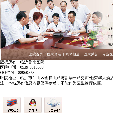
专
口
南
医院首页
|
医院介绍
|
媒体报道
|
医院荣誉
|
专业医
版权所有：临沂鲁南医院
医院电话：0539-8313588
QQ咨询：88960873
医院地址：临沂市兰山区金雀山路与新华一路交汇处(荣华大酒店
注：本站所有信息内容仅供参考，不能作为医生诊疗依据。