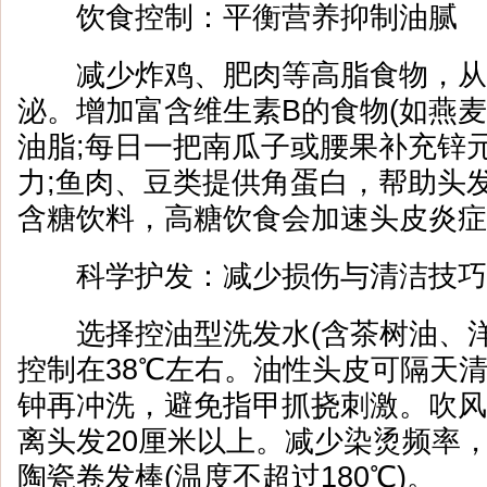
饮食控制：平衡营养抑制油腻
减少炸鸡、肥肉等高脂食物，从
泌。增加富含维生素B的食物(如燕麦
油脂;每日一把南瓜子或腰果补充锌
力;鱼肉、豆类提供角蛋白，帮助头
含糖饮料，高糖饮食会加速头皮炎症
科学护发：减少损伤与清洁技巧
选择控油型洗发水(含茶树油、洋
控制在38℃左右。油性头皮可隔天
钟再冲洗，避免指甲抓挠刺激。吹风
离头发20厘米以上。减少染烫频率
陶瓷卷发棒(温度不超过180℃)。