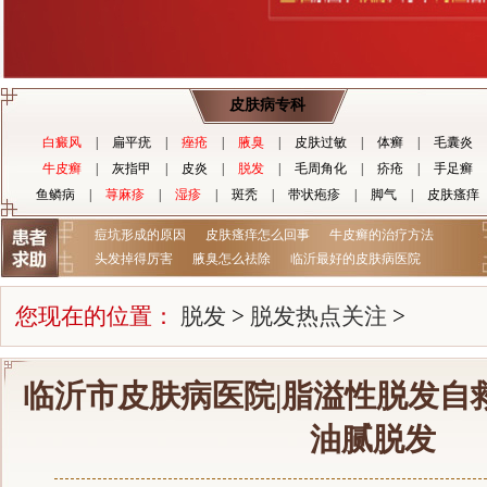
皮肤病专科
白癜风
|
扁平疣
|
痤疮
|
腋臭
|
皮肤过敏
|
体癣
|
毛囊炎
牛皮癣
|
灰指甲
|
皮炎
|
脱发
|
毛周角化
|
疥疮
|
手足癣
鱼鳞病
|
荨麻疹
|
湿疹
|
斑秃
|
带状疱疹
|
脚气
|
皮肤瘙痒
痘坑形成的原因
皮肤瘙痒怎么回事
牛皮癣的治疗方法
头发掉得厉害
腋臭怎么祛除
临沂最好的皮肤病医院
您现在的位置：
脱发
>
脱发热点关注
>
临沂市皮肤病医院|脂溢性脱发自
油腻脱发