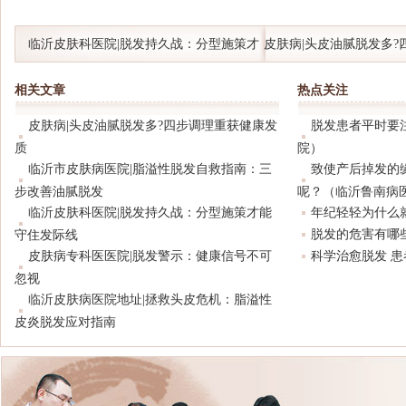
临沂皮肤科医院|脱发持久战：分型施策才
皮肤病|头皮油腻脱发多?
能守住发际线
康发质
相关文章
热点关注
皮肤病|头皮油腻脱发多?四步调理重获健康发
脱发患者平时要
质
院）
临沂市皮肤病医院|脂溢性脱发自救指南：三
致使产后掉发的
步改善油腻脱发
呢？（临沂鲁南病
临沂皮肤科医院|脱发持久战：分型施策才能
年纪轻轻为什么
脱发的危害有哪
守住发际线
皮肤病专科医医院|脱发警示：健康信号不可
科学治愈脱发 
忽视
临沂皮肤病医院地址|拯救头皮危机：脂溢性
皮炎脱发应对指南