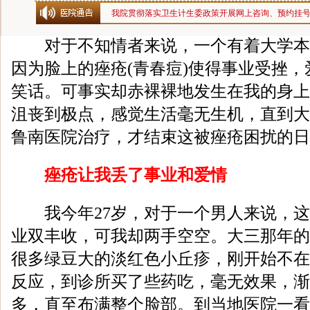
我院贯彻落实卫生计生委政策开展网上咨询、预约挂
对于不知情者来说，一个有着大学本
因为脸上的痤疮(青春痘)使得事业受挫
笑话。可事实却赤裸裸地发生在我的身上
沮丧到极点，感觉生活毫无生机，直到大
鲁南医院治疗，才结束这被痤疮困扰的日
痤疮让我丢了事业和爱情
我今年27岁，对于一个男人来说，这
业双丰收，可我却两手空空。大三那年的
很多绿豆大的淡红色小丘疹，刚开始不在
反应，到诊所买了些药吃，毫无效果，渐
多，直至布满整个脸部。到当地医院一看