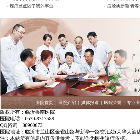
痤疮差点毁了我的事业
痘脸换新颜 青
专
口
南
医院首页
|
医院介绍
|
媒体报道
|
医院荣誉
|
专业医
版权所有：临沂鲁南医院
医院电话：0539-8313588
QQ咨询：88960873
医院地址：临沂市兰山区金雀山路与新华一路交汇处(荣华大酒店
注：本站所有信息内容仅供参考，不能作为医生诊疗依据。