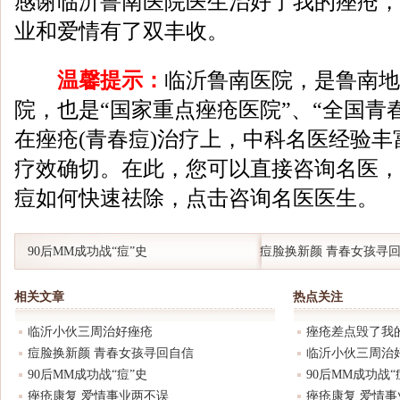
感谢临沂鲁南医院医生治好了我的痤疮，
业和爱情有了双丰收。
温馨提示：
临沂鲁南医院，是鲁南地
院，也是“国家重点痤疮医院”、“全国青
在痤疮(青春痘)治疗上，中科名医经验
疗效确切。在此，您可以直接咨询名医，
痘如何快速祛除，点击咨询名医医生。
90后MM成功战“痘”史
痘脸换新颜 青春女孩寻
相关文章
热点关注
临沂小伙三周治好痤疮
痤疮差点毁了我
痘脸换新颜 青春女孩寻回自信
临沂小伙三周治
90后MM成功战“痘”史
90后MM成功战“
痤疮康复 爱情事业两不误
痤疮康复 爱情