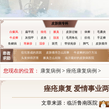
皮肤病专科
白癜风
|
扁平疣
|
痤疮
|
腋臭
|
皮肤过敏
|
体癣
|
毛囊炎
牛皮癣
|
灰指甲
|
皮炎
|
脱发
|
毛周角化
|
疥疮
|
手足癣
鱼鳞病
|
荨麻疹
|
湿疹
|
斑秃
|
带状疱疹
|
脚气
|
皮肤瘙痒
痘坑形成的原因
皮肤瘙痒怎么回事
牛皮癣的治疗方法
头发掉得厉害
腋臭怎么祛除
临沂最好的皮肤病医院
您现在的位置：
康复病例
>
痤疮康复病例
>
痤疮康复 爱情事业
文章来源：临沂鲁南医院