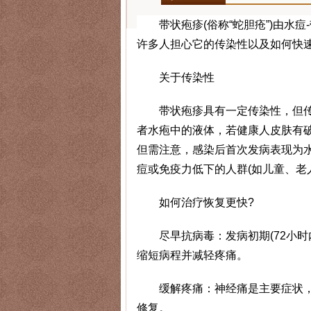
带状疱疹(俗称“蛇胆疮”)由水痘
许多人担心它的传染性以及如何快
关于传染性
带状疱疹具有一定传染性，但传
者水疱中的液体，若健康人皮肤有破
但需注意，感染后首次发病表现为
痘或免疫力低下的人群(如儿童、老
如何治疗恢复更快?
尽早抗病毒：发病初期(72小时内
缩短病程并减轻疼痛。
缓解疼痛：神经痛是主要症状，可
修复。