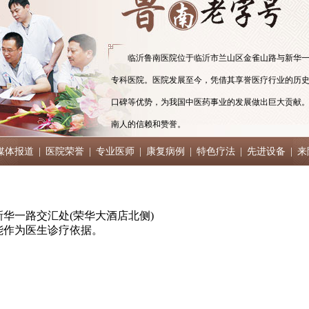
临沂鲁南医院位于临沂市兰山区金雀山路与新华一
专科医院。医院发展至今，凭借其享誉医疗行业的历
口碑等优势，为我国中医药事业的发展做出巨大贡献
南人的信赖和赞誉。
媒体报道
|
医院荣誉
|
专业医师
|
康复病例
|
特色疗法
|
先进设备
|
来
华一路交汇处(荣华大酒店北侧)
能作为医生诊疗依据。