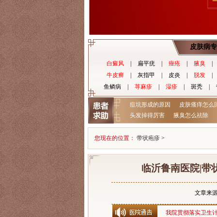
皮肤病专
白癜风
|
扁平疣
|
痤疮
|
腋臭
|
牛皮癣
|
灰指甲
|
皮炎
|
脱发
|
鱼鳞病
|
荨麻疹
|
湿疹
|
斑秃
|
痘坑形成的原因
皮肤瘙痒怎么
头发掉得厉害
腋臭怎么祛除
您现在的位置：
带状疱疹
>
临沂鲁南医院|带
文章来
我院贯彻落实卫生