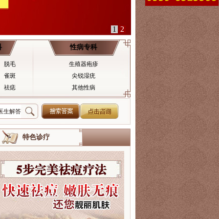
科
性病专科
脱毛
生殖器疱疹
雀斑
尖锐湿疣
祛痣
其他性病
特色诊疗