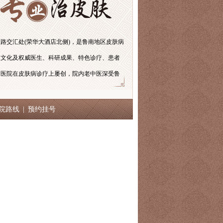
路交汇处(荣华大酒店北侧)，是鲁南地区皮肤病
史文化及权威医生、科研成果、特色诊疗、患者
。医院在皮肤病诊疗上屡创，院内老中医深受鲁
院路线
|
预约挂号