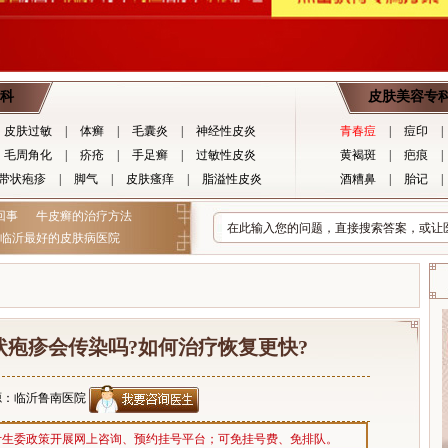
科
皮肤美容专
皮肤过敏
|
体癣
|
毛囊炎
|
神经性皮炎
青春痘
|
痘印
|
毛周角化
|
疥疮
|
手足癣
|
过敏性皮炎
黄褐斑
|
疤痕
|
带状疱疹
|
脚气
|
皮肤瘙痒
|
脂溢性皮炎
酒糟鼻
|
胎记
|
回事
牛皮癣的治疗方法
临沂最好的皮肤病医院
状疱疹会传染吗?如何治疗恢复更快?
源：临沂鲁南医院
计生委政策开展网上咨询、预约挂号平台；可免挂号费、免排队。