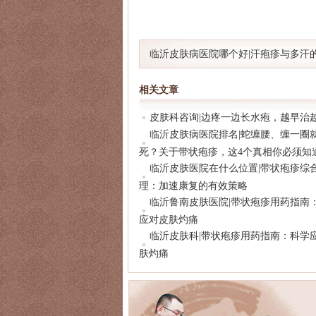
临沂皮肤病医院哪个好|汗疱疹与多汗
联及应对指南
相关文章
皮肤科咨询|边疼一边长水疱，越早治
临沂皮肤病医院排名|蛇缠腰、缠一圈
死？关于带状疱疹，这4个真相你必须知
临沂皮肤医院在什么位置|带状疱疹综
理：加速康复的有效策略
临沂鲁南皮肤医院|带状疱疹用药指南
应对皮肤灼痛
临沂皮肤科|带状疱疹用药指南：科学
肤灼痛