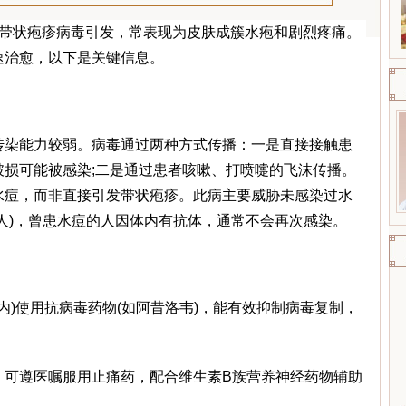
-带状疱疹病毒引发，常表现为皮肤成簇水疱和剧烈疼痛。
速治愈，以下是关键信息。
染能力较弱。病毒通过两种方式传播：一是直接接触患
损可能被感染;二是通过患者咳嗽、打喷嚏的飞沫传播。
水痘，而非直接引发带状疱疹。此病主要威胁未感染过水
人)，曾患水痘的人因体内有抗体，通常不会再次感染。
)使用抗病毒药物(如阿昔洛韦)，能有效抑制病毒复制，
遵医嘱服用止痛药，配合维生素B族营养神经药物辅助