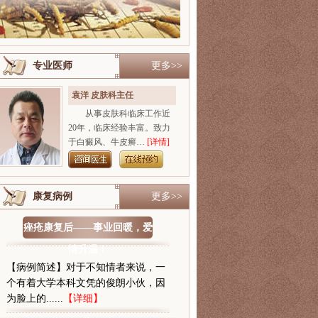
专业医师
更多>>
袁洋 皮肤科主任
从事皮肤科临床工作近
20年，临床经验丰富。致力
于白癜风、牛皮癣…
[详情]
康复病例
更多>>
痤疮康复后——事业回暖，爱
情升温！
【病例简述】对于不知情者来说，一
个有着大学本科文凭的俊朗小伙，因
为脸上的......
【详细】