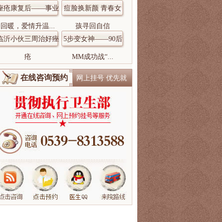
痤疮康复后——事业
痘脸换新颜 青春女
回暖，爱情升温...
孩寻回自信
临沂小伙三周治好痤
5步变女神——90后
疮
MM成功战“...
在线咨询预约
网上挂号 优先就
诊