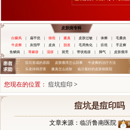
皮肤病专科
白癜风
|
扁平疣
|
痤疮
|
腋臭
|
皮肤过敏
|
体癣
|
毛囊炎
牛皮癣
|
灰指甲
|
皮炎
|
脱发
|
毛周角化
|
疥疮
|
手足癣
鱼鳞病
|
荨麻疹
|
湿疹
|
斑秃
|
带状疱疹
|
脚气
|
皮肤瘙痒
痘坑形成的原因
皮肤瘙痒怎么回事
牛皮癣的治疗方法
头发掉得厉害
腋臭怎么祛除
临沂最好的皮肤病医院
您现在的位置：
痘坑痘印
>
痘坑是痘印吗
文章来源：临沂鲁南医院