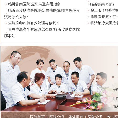
临沂鲁南医院|痘印消退实用指南
（临沂鲁南医院）
临沂市皮肤病医院|临沂鲁南医院|嘴角黑色素
脸上长了很多痘
脸部青春痘的症
沉淀怎么去除?
痘坑痘印如何有效处理与修复?
临沂治疗太田痣
青春痘患者平时应该怎么做?临沂皮肤病医院
哪家好
专
口
南
医院首页
|
医院介绍
|
媒体报道
|
医院荣誉
|
专业医