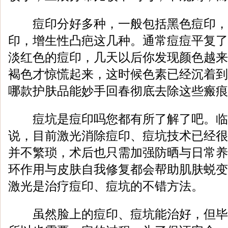
痘印分好多种，一般包括黑色痘印，
印，增生性凸疤这几种。通常痘痘平复了
淡红色的痘印，几天以后你发现颜色越来
褐色才惊慌起来，这时候色素已经沉着到
哪款护肤品能妙手回春彻底去除这些瘢痕
痘坑是痘印吗您都有所了解了吧。临
说，目前激光消除痘印、痘坑技术已经很
并不繁琐，术后也只需加强防晒与日常养
环作用与皮肤自我修复都会帮助肌肤蜕变
激光是治疗痘印、痘坑的不错方法。
虽然脸上的痘印、痘坑能治好，但毕