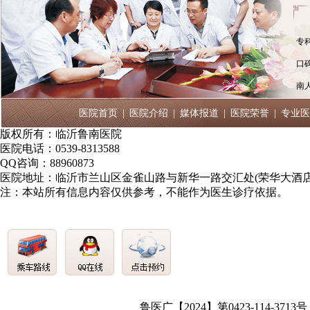
专
口
南
医院首页
|
医院介绍
|
媒体报道
|
医院荣誉
|
专业医
版权所有：临沂鲁南医院
医院电话：0539-8313588
QQ咨询：88960873
医院地址：临沂市兰山区金雀山路与新华一路交汇处(荣华大酒店
注：本站所有信息内容仅供参考，不能作为医生诊疗依据。
鲁医广【2024】第0423-114-3713