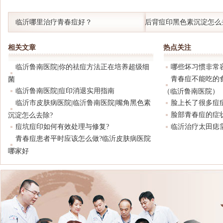
临沂哪里治疗青春痘好？
后背痘印黑色素沉淀怎么
相关文章
热点关注
临沂鲁南医院|你的祛痘方法正在培养超级细
哪些坏习惯非常
青春痘不能吃的
菌
临沂鲁南医院|痘印消退实用指南
（临沂鲁南医院）
临沂市皮肤病医院|临沂鲁南医院|嘴角黑色素
脸上长了很多痘
脸部青春痘的症
沉淀怎么去除?
痘坑痘印如何有效处理与修复?
临沂治疗太田痣
青春痘患者平时应该怎么做?临沂皮肤病医院
哪家好