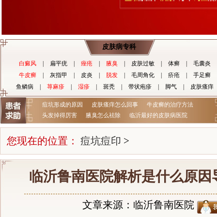
皮肤病专科
白癜风
|
扁平疣
|
痤疮
|
腋臭
|
皮肤过敏
|
体癣
|
毛囊炎
牛皮癣
|
灰指甲
|
皮炎
|
脱发
|
毛周角化
|
疥疮
|
手足癣
鱼鳞病
|
荨麻疹
|
湿疹
|
斑秃
|
带状疱疹
|
脚气
|
皮肤瘙痒
痘坑形成的原因
皮肤瘙痒怎么回事
牛皮癣的治疗方法
头发掉得厉害
腋臭怎么祛除
临沂最好的皮肤病医院
您现在的位置：
痘坑痘印
>
临沂鲁南医院解析是什么原因
文章来源：临沂鲁南医院