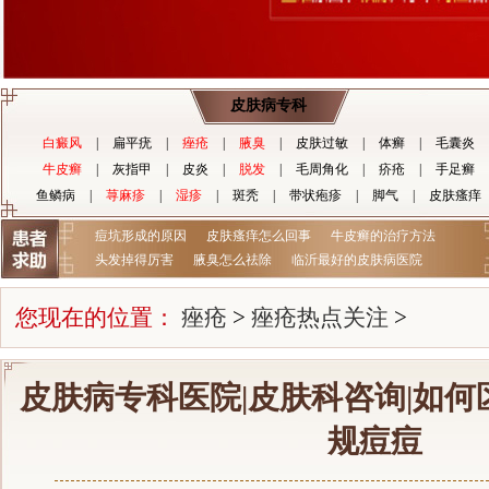
皮肤病专科
白癜风
|
扁平疣
|
痤疮
|
腋臭
|
皮肤过敏
|
体癣
|
毛囊炎
牛皮癣
|
灰指甲
|
皮炎
|
脱发
|
毛周角化
|
疥疮
|
手足癣
鱼鳞病
|
荨麻疹
|
湿疹
|
斑秃
|
带状疱疹
|
脚气
|
皮肤瘙痒
痘坑形成的原因
皮肤瘙痒怎么回事
牛皮癣的治疗方法
头发掉得厉害
腋臭怎么祛除
临沂最好的皮肤病医院
您现在的位置：
痤疮
>
痤疮热点关注
>
皮肤病专科医院|皮肤科咨询|如
规痘痘