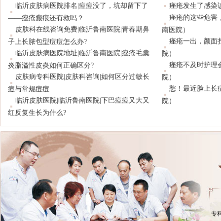
临沂皮肤病医院排名|痘痘没了，坑却留下了
痤疮发生了感染
痤疮的这些危害
——痤疮瘢痕还有救吗？
皮肤科在线咨询免费|临沂鲁南医院|青春期鼻
南医院）
痤疮一出，颜面
子上长脓包型痘痘怎么办?
临沂皮肤病医院地址|临沂鲁南医院|痤疮毛囊
院）
痤疮不及时护理
炎脂溢性皮炎如何正确区分?
皮肤病专科医院|皮肤科咨询|如何区分过敏长
院）
愁！最近脸上长
痘与常规痘痘
临沂皮肤医院|临沂鲁南医院|下巴痘痘又大又
院）
红反复生长为什么?
专