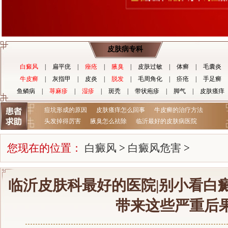
皮肤病专科
白癜风
|
扁平疣
|
痤疮
|
腋臭
|
皮肤过敏
|
体癣
|
毛囊炎
牛皮癣
|
灰指甲
|
皮炎
|
脱发
|
毛周角化
|
疥疮
|
手足癣
鱼鳞病
|
荨麻疹
|
湿疹
|
斑秃
|
带状疱疹
|
脚气
|
皮肤瘙痒
痘坑形成的原因
皮肤瘙痒怎么回事
牛皮癣的治疗方法
头发掉得厉害
腋臭怎么祛除
临沂最好的皮肤病医院
您现在的位置：
白癜风
>
白癜风危害
>
临沂皮肤科最好的医院|别小看白
带来这些严重后