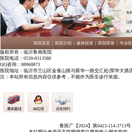
专
口
南
医院首页
|
医院介绍
|
媒体报道
|
医院荣誉
|
专业医
版权所有：临沂鲁南医院
医院电话：0539-8313588
QQ咨询：88960873
医院地址：临沂市兰山区金雀山路与新华一路交汇处(荣华大酒店
注：本站所有信息内容仅供参考，不能作为医生诊疗依据。
鲁医广【2024】第0423-114-3713
本站网址来源于互联网搜索引擎和热心网友投稿，如有冒