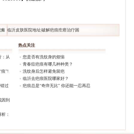
识瘢
临沂皮肤医院地址|破解疤痕疙瘩治疗困
境：前沿疗法一文总结!
热点关注
析：从
您是否有洗纹身的烦恼
青春痘疤痕有哪几种种类？
痕”!
洗纹身后怎样避免留疤
临沂去疤痕医院哪家好？
要错过
疤痕总是“奇痒无比” 你还能一忍再忍
成因到
解析：