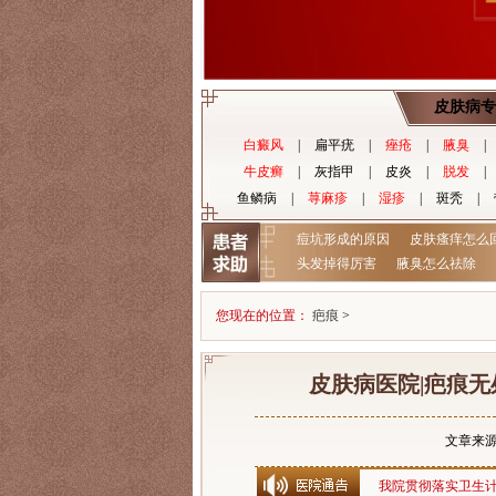
皮肤病专
白癜风
|
扁平疣
|
痤疮
|
腋臭
|
牛皮癣
|
灰指甲
|
皮炎
|
脱发
|
鱼鳞病
|
荨麻疹
|
湿疹
|
斑秃
|
痘坑形成的原因
皮肤瘙痒怎么
头发掉得厉害
腋臭怎么祛除
您现在的位置：
疤痕
>
皮肤病医院|疤痕
文章来
我院贯彻落实卫生