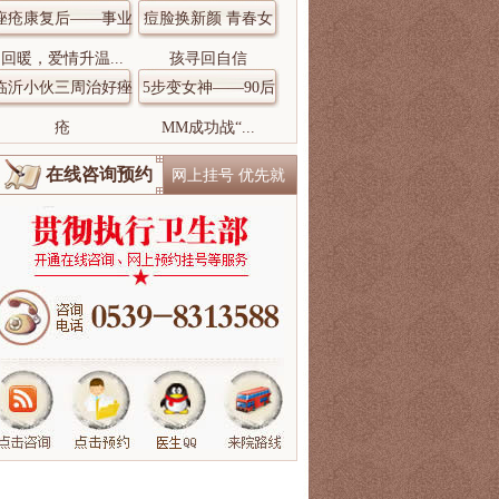
痤疮康复后——事业
痘脸换新颜 青春女
回暖，爱情升温...
孩寻回自信
临沂小伙三周治好痤
5步变女神——90后
疮
MM成功战“...
在线咨询预约
网上挂号 优先就
诊