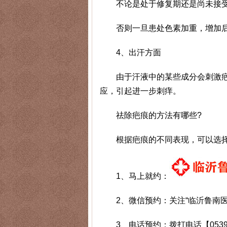
不论是处于修复期还是尚未接受治
否则一旦患处色素加重，增加后
4、出汗方面
由于汗液中的某些成分会刺激疤
应，引起进一步刺痒。
祛除疤痕的方法有哪些?
根据疤痕的不同表现，可以选择
1、马上就约：
2、微信预约：关注“临沂鲁南医
3、电话预约：拨打电话【0539-8