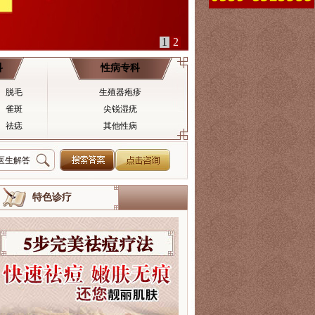
科
性病专科
脱毛
生殖器疱疹
雀斑
尖锐湿疣
祛痣
其他性病
特色诊疗