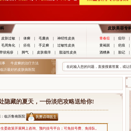
科
皮肤美容专
皮肤过敏
|
体癣
|
毛囊炎
|
神经性皮炎
青春痘
|
痘印
|
毛周角化
|
疥疮
|
手足癣
|
过敏性皮炎
黄褐斑
|
疤痕
|
带状疱疹
|
脚气
|
皮肤瘙痒
|
脂溢性皮炎
酒糟鼻
|
胎记
|
回事
牛皮癣的治疗方法
临沂最好的皮肤病医院
无处隐藏的夏天，一份淡疤攻略送给你!
源：临沂鲁南医院
计生委政策开展网上咨询、预约挂号平台；可免挂号费、免排队。