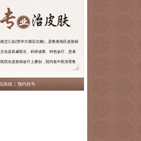
路交汇处(荣华大酒店北侧)，是鲁南地区皮肤病
史文化及权威医生、科研成果、特色诊疗、患者
。医院在皮肤病诊疗上屡创，院内老中医深受鲁
院路线
|
预约挂号