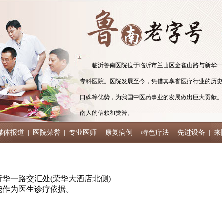
临沂鲁南医院位于临沂市兰山区金雀山路与新华一
专科医院。医院发展至今，凭借其享誉医疗行业的历
口碑等优势，为我国中医药事业的发展做出巨大贡献
南人的信赖和赞誉。
媒体报道
|
医院荣誉
|
专业医师
|
康复病例
|
特色疗法
|
先进设备
|
来
华一路交汇处(荣华大酒店北侧)
能作为医生诊疗依据。