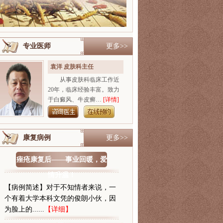
专业医师
更多>>
袁洋 皮肤科主任
从事皮肤科临床工作近
20年，临床经验丰富。致力
于白癜风、牛皮癣…
[详情]
康复病例
更多>>
痤疮康复后——事业回暖，爱
情升温！
【病例简述】对于不知情者来说，一
个有着大学本科文凭的俊朗小伙，因
为脸上的......
【详细】